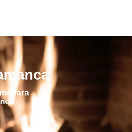
lamanca
lmenara
anca