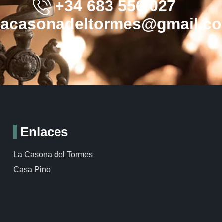
+34 683 556 027
lacasonadeltormes@gmail.c
Enlaces
La Casona del Tormes
Casa Pino