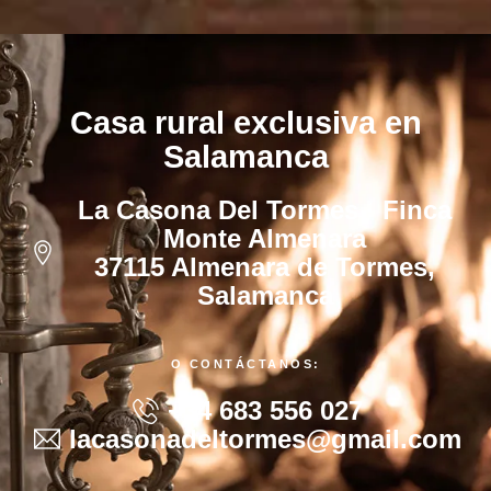
Casa rural exclusiva en
Salamanca
La Casona Del Tormes · Finca
Monte Almenara
37115 Almenara de Tormes,
Salamanca
O CONTÁCTANOS:
+34 683 556 027
lacasonadeltormes@gmail.com