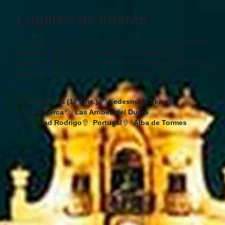
Lugares de interés
La ciudad de Salamanca a menos de 15 minutos de la casa,
ofrece innumerables atractivos de ocio, culturales y
gastronómicos. Más cerca, en un entorno de seis kilómetros
de alrededor de la casa les recomendamos:
Salamanca (17 kms.)
Ledesma (17 kms)
La Alberca
Las Arribes del Duero
Ciudad Rodrigo
Portugal
Alba de Tormes