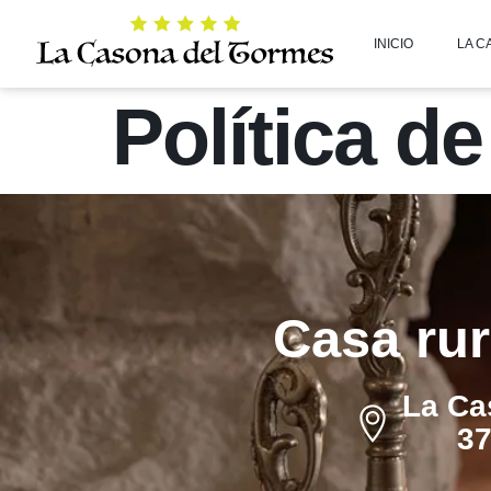
INICIO
LA C
Política d
Casa rur
La Ca
37