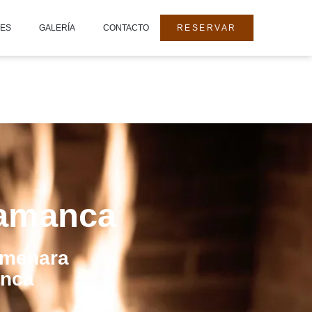
DES
GALERÍA
CONTACTO
RESERVAR
lamanca
lmenara
anca