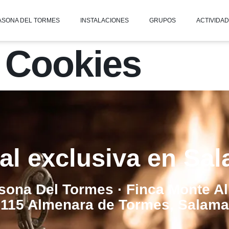
ASONA DEL TORMES
INSTALACIONES
GRUPOS
ACTIVIDA
e Cookies
al exclusiva en Sa
sona Del Tormes · Finca Monte A
115 Almenara de Tormes, Salam