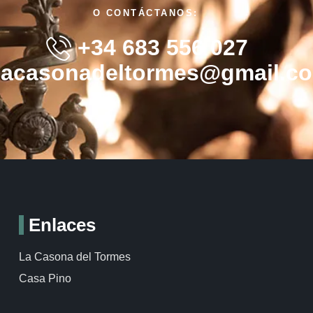
O CONTÁCTANOS:
+34 683 556 027
lacasonadeltormes@gmail.c
Enlaces
La Casona del Tormes
Casa Pino