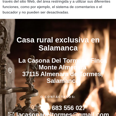
través del sitio Web, del área restringida y a utilizar sus diferentes
funciones, como por ejemplo, el sistema de comentarios o el
buscador y no pueden ser desactivadas.
Casa rural exclusiva en
Salamanca
La Casona Del Tormes · Finca
Monte Almenara
37115 Almenara de Tormes,
Salamanca
O CONTÁCTANOS:
+34 683 556 027
lacasonadeltormes@gmail.com