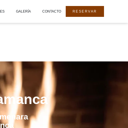
DES
GALERÍA
CONTACTO
RESERVAR
lamanca
lmenara
anca