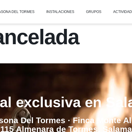
ASONA DEL TORMES
INSTALACIONES
GRUPOS
ACTIVIDA
ancelada
al exclusiva en Sa
sona Del Tormes · Finca Monte A
115 Almenara de Tormes, Salam