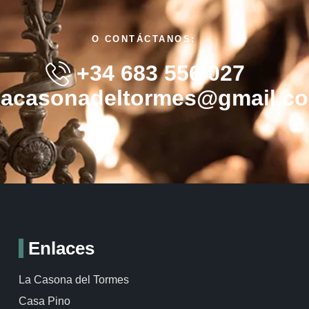
O CONTÁCTANOS:
+34 683 556 027
lacasonadeltormes@gmail.c
Enlaces
La Casona del Tormes
Casa Pino