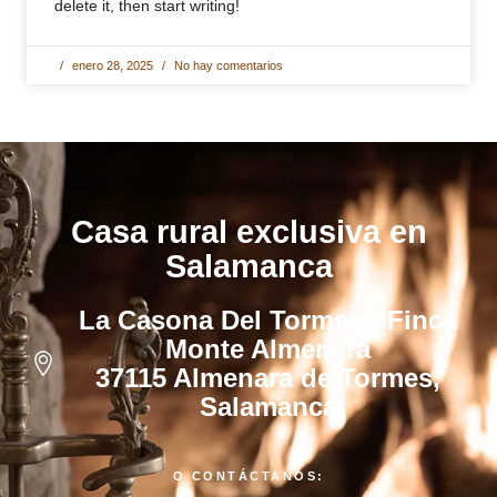
delete it, then start writing!
enero 28, 2025
No hay comentarios
Casa rural exclusiva en
Salamanca
La Casona Del Tormes · Finca
Monte Almenara
37115 Almenara de Tormes,
Salamanca
O CONTÁCTANOS: